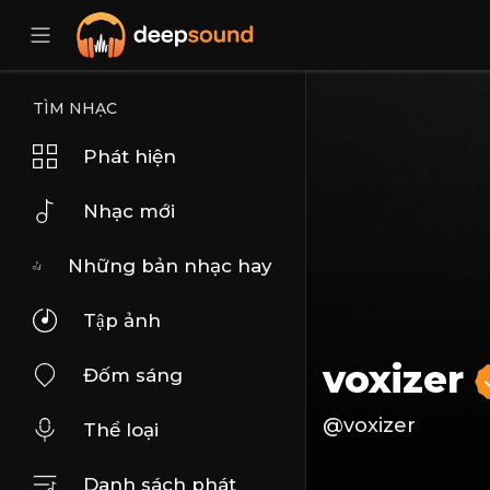
TÌM NHẠC
Phát hiện
Nhạc mới
Những bản nhạc hay
Tập ảnh
voxizer
Đốm sáng
@voxizer
Thể loại
Danh sách phát