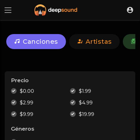
Canciones
Artistas
Precio
$0.00
$1.99
$2.99
$4.99
$9.99
$19.99
Géneros