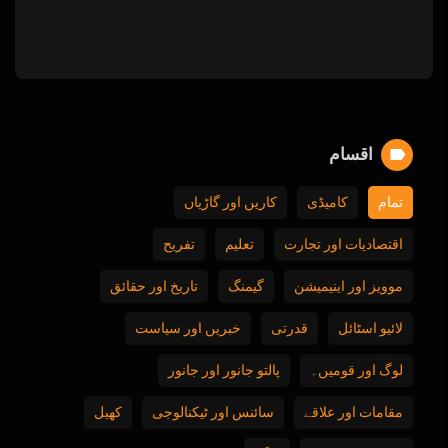
اقسام
تمام
کامیڈی
کاریں اور گاڑیاں
اقتصادیات اور تجارت
تعلیم
تفریح
موویز اور اینیمیشن
گیمنگ
تاریخ اور حقائق
لائیو اسٹائل
قدرتی
خبریں اور سیاست
لوگ اور قومیں۔
پالتو جانور اور جانور
مقامات اور علاقے
سائنس اور ٹیکنالوجی
کھیل