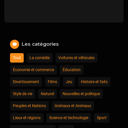
Les catégories
Tout
La comédie
Voitures et véhicules
Économie et commerce
Éducation
Divertissement
Films
Jeu
Histoire et faits
Style de vie
Naturel
Nouvelles et politique
Peuples et Nations
Animaux et Animaux
Lieux et régions
Science et technologie
Sport