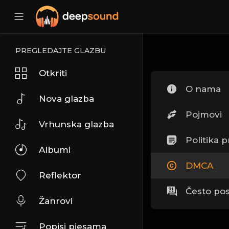
PREGLEDAJTE GLAZBU
Otkriti
O nama
Nova glazba
Pojmovi
Vrhunska glazba
Politika p
Albumi
DMCA
Reflektor
Često pos
Žanrovi
Popisi pjesama