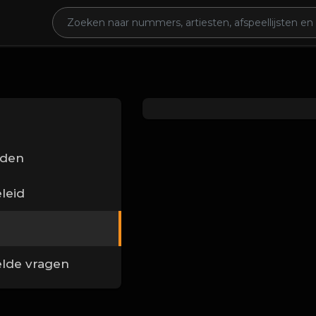
rden
leid
elde vragen