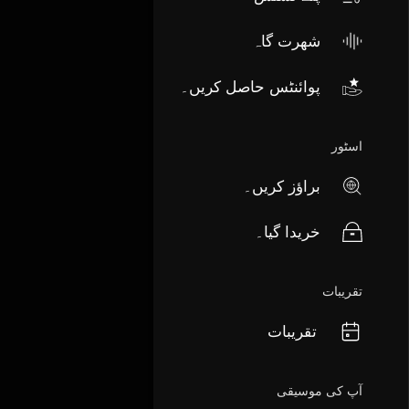
شھرت گاہ
پوائنٹس حاصل کریں۔
اسٹور
براؤز کریں۔
خریدا گیا۔
تقریبات
تقریبات
آپ کی موسیقی