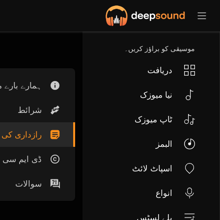
موسیقی کو براؤز کریں۔
دریافت
ہمارے بارے م
نیا میوزک
شرائط
ٹاپ میوزک
رازداری کی 
البمز
ڈی ایم سی ا
اسپاٹ لائٹ
سوالات
انواع
پلے لسٹس