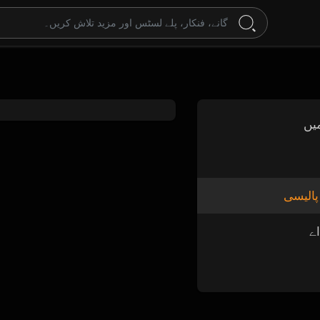
یں
پالیسی
ے