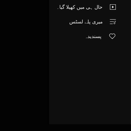
حال ہی میں کھیلا گیا۔
میری پلے لسٹس
پسندیدہ